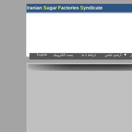
I
ranian
S
ugar
F
actories
S
yndicate
English
ر
آرشيو عكس
ارتباط با ما
پست الكترونيك