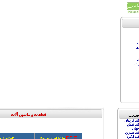
ن
ها
ان
قطعات و ماشين آلات
 صنعت
ند فريمان
ند نقش
هان
ند شيرين
ند آبکوه
PDF
Download File
کارخانه عرض