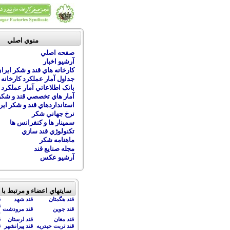
منوي اصلي
صفحه اصلي
آرشيو اخبار
کارخانه هاي قند و شکر ايرا
جداول آمار عملکرد کارخانه 
بانک اطلاعاتي آمار عملکرد
آمار هاي تخصصي قند و شکر
استانداردهاي قند و شکر اير
نرخ جهاني شکر
سمينار ها و کنفرانس ها
تکنولوژي قند سازي
ماهنامه شکر
مجله صنايع قند
آرشيو عکس
سايتهاي اعضاء و مرتبط با
قند هگمتان
قند شهد
ق
ق
قند جوين
قند مرودشت
ج
قند مغان
قند لرستان
ق
قند تربت حيدريه
قند پيرانشهر
ق