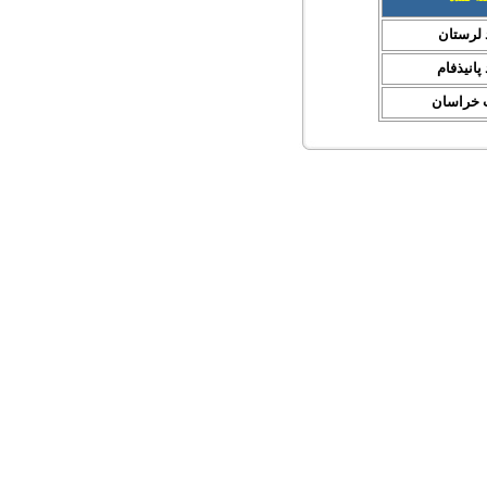
د لرستان
پانيذفام
ت خراسان