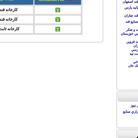
ند اصفهان
انيد پارس
کارخانه قن
ند چناران
کارخانه قند 
نايع قند
کارخانه ثاب
د و شكر
ي خوزستان
د قزوين
ان
رسي
 تپه
عي
ك خان
نيوز
اري صنايع
ر