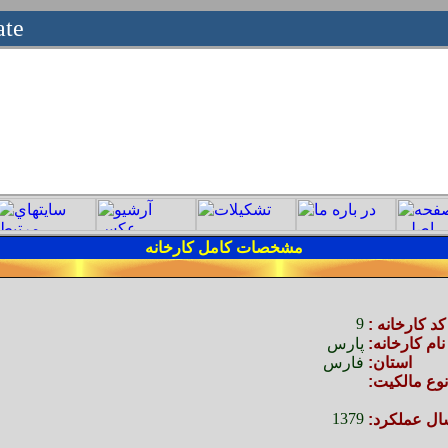
ate
مشخصات
کامل كارخانه
9
كد كارخانه :
نام كارخانه:
پارس
استان:
فارس
نوع مالكيت:
1379
ال عملكرد: