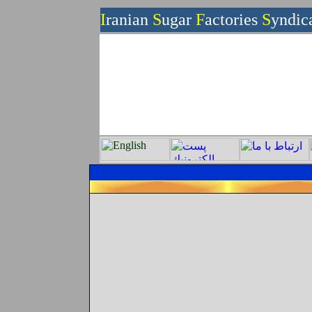
I
ranian
S
ugar
F
actories
S
yndic