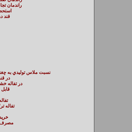
راندمان تجا
استحص
قند در
نسبت ملاس توليدي به چغ
در قند
در تفاله خش
قابل 
تفال
تفاله تر
خريد
مصرف ب