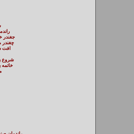
س
راندم
جغندر خ
چغندر 
افت س
شروع به
خاتمه ب
م
راندمان صنع