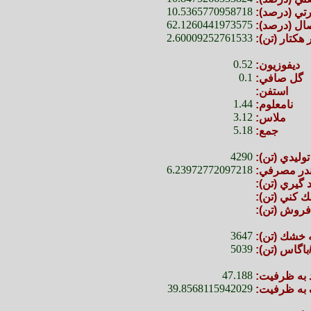
10.5365770958718
رتي (درصد):
62.1260441973575
ال (درصد):
2.60009252761533
 هكتار (تن):
0.52
ديفوزيون:
0.1
گل صافي:
استفن:
1.44
نامعلوم:
3.12
ملاس:
5.18
جمع:
4290
توليدي (تن):
6.23972772097218
ندر مصرفي:
 گيري (تن):
ك كني (تن):
فروش (تن):
3647
ه خشك (تن):
5039
/باگاس (تن):
47.188
 به ظرفيت:
39.8568115942029
ه ظرفيت: