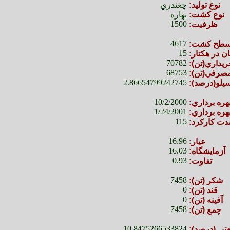
نوع توليد:
چغندري
نوع كشت:
بهاره
1500
ظرفيت:
4617
طح كشت:
15
ان در هكتار:
70782
ريداري(تن):
68753
مصرفي(تن):
2.86654799242745
يلو(درصد):
10/2/2000
ره برداري:
1/24/2001
هره برداري:
115
دت كاركرد:
16.96
عيار:
16.03
آزمايشگاه:
0.93
تفاوت:
7458
شكر (تن):
0
قند (تن):
0
آفينه (تن):
7458
چمع (تن):
10.8475266533824
تي (درصد):