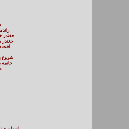
س
راندم
جغندر خ
چغندر 
افت س
شروع به
خاتمه ب
م
راندمان صنع