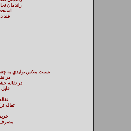
راندمان تجا
استحص
قند در
نسبت ملاس توليدي به چغ
در قند
در تفاله خش
قابل 
تفال
تفاله تر
خريد
مصرف ب