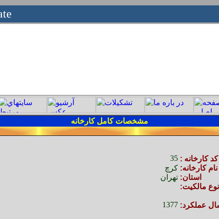
ate
مشخصات
کامل كارخانه
35
كد كارخانه :
نام كارخانه:
کرچ
استان:
تهران
نوع مالكيت:
1377
ال عملكرد: