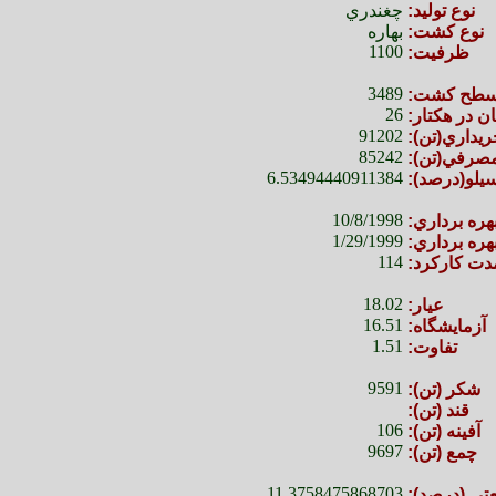
نوع توليد:
چغندري
نوع كشت:
بهاره
1100
ظرفيت:
3489
طح كشت:
26
ان در هكتار:
91202
ريداري(تن):
85242
مصرفي(تن):
6.53494440911384
يلو(درصد):
10/8/1998
ره برداري:
1/29/1999
هره برداري:
114
دت كاركرد:
18.02
عيار:
16.51
آزمايشگاه:
1.51
تفاوت:
9591
شكر (تن):
قند (تن):
106
آفينه (تن):
9697
چمع (تن):
11.3758475868703
تي (درصد):