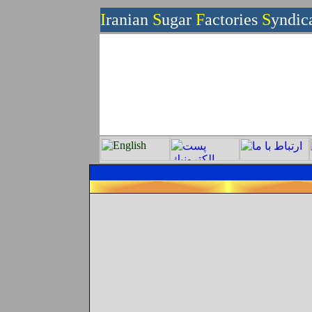
I
ranian
S
ugar
F
actories
S
yndic