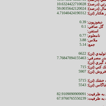
10.6324422710028
رتي (درصد):
59.0035642120024
ال (درصد):
4.71040424190312
 هكتار (تن):
0.39
ديفوزيون:
0.1
گل صافي:
استفن:
0.77
نامعلوم:
3.88
ملاس:
5.14
جمع:
6622
توليدي (تن):
7.76847094155463
ندر مصرفي:
 گيري (تن):
715
ك كني (تن):
5907
فروش (تن):
5715
ه خشك (تن):
5543
/باگاس (تن):
82.9109090909091
 به ظرفيت:
67.9760765550239
ه ظرفيت: