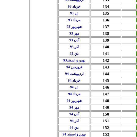
134
خرداد 93
135
تير 93
136
مرداد 93
137
شهريور 93
138
مهر 93
139
آبان 93
140
آذر 93
141
دي 93
142
بهمن و اسفند93
143
فروردين 94
144
ارديبهشت 94
145
خرداد 94
146
تير 94
147
مرداد 94
148
شهريور 94
149
مهر 94
150
آبان 94
151
آذر 94
152
دي 94
153
بهمن و اسفند 94