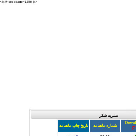
<%@ codepage=1256 %>
نشريه شکر
Downl
شماره ماهنامه
تاريخ چاپ ماهنامه
P